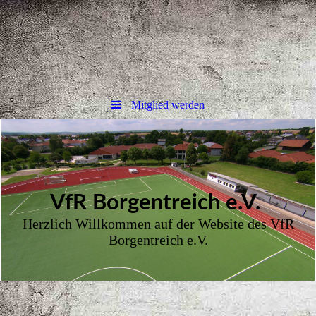
Mitglied werden
VfR Borgent
reich e.V.
Herzlich Willkommen auf der Website des VfR
Borgentreich e.V.