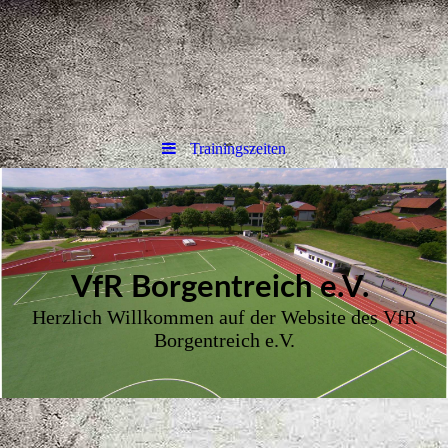
Trainingszeiten
VfR Borgent
reich e.V.
Herzlich Willkommen auf der Website des VfR
Borgentreich e.V.