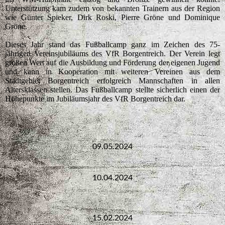
Unterstützung kam zudem von bekannten Trainern aus der Region
wie Günter Spieker, Dirk Roski, Pierre Gröne und Dominique
Gröne.
Dieses Jahr stand das Fußballcamp ganz im Zeichen des 75-
jährigen Vereinsjubiläums des VfR Borgentreich. Der Verein legt
großen Wert auf die Ausbildung und Förderung der eigenen Jugend
und kann in Kooperation mit weiteren Vereinen aus dem
Stadtgebiet Borgentreich erfolgreich Mannschaften in allen
Altersklassen stellen. Das Fußballcamp stellte sicherlich einen der
Höhepunkte im Jubiläumsjahr des VfR Borgentreich dar.
09.05.2024
10.04.2024
15.02.2024