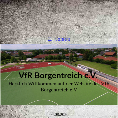
Startseite
VfR Borgent
reich e.V.
Herzlich Willkommen auf der Website des VfR
Borgentreich e.V.
04.08.2026