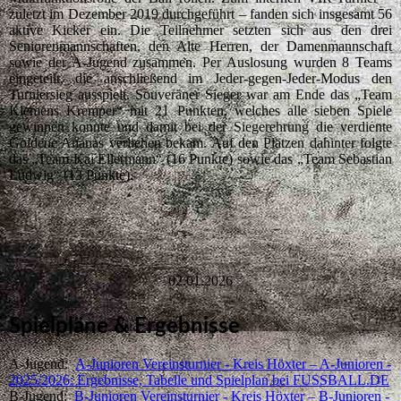
zuletzt im Dezember 2019 durchgeführt – fanden sich insgesamt 56
aktive Kicker ein. Die Teilnehmer setzten sich aus den drei
Seniorenmannschaften, den Alte Herren, der Damenmannschaft
sowie der A-Jugend zusammen. Per Auslosung wurden 8 Teams
eingeteilt, die anschließend im Jeder-gegen-Jeder-Modus den
Turniersieg ausspielt. Souveräner Sieger war am Ende das „Team
Klemens Kremper“ mit 21 Punkten, welches alle sieben Spiele
gewinnen konnte und damit bei der Siegerehrung die verdiente
Goldene Ananas verliehen bekam. Auf den Plätzen dahinter folgte
das „Team Kai Ellermann“ (16 Punkte) sowie das „Team Sebastian
Ludwig“ (13 Punkte).
02.01.2026
Spielpläne & Ergebnisse
A-Jugend:
A-Junioren Vereinsturnier - Kreis Höxter – A-Junioren -
2025/2026: Ergebnisse, Tabelle und Spielplan bei FUSSBALL.DE
B-Jugend:
B-Junioren Vereinsturnier - Kreis Höxter – B-Junioren -