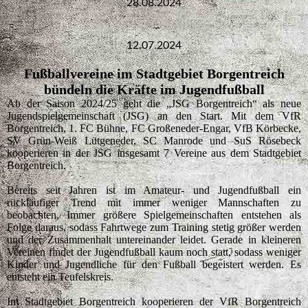
28.08.2024
12.07.2024
Fußballvereine im Stadtgebiet Borgentreich
bündeln die Kräfte im Jugendfußball
Ab der Saison 2024/25 geht die „JSG Borgentreich“ als neue
Jugendspielgemeinschaft (JSG) an den Start. Mit dem VfR
Borgentreich, 1. FC Bühne, FC Großeneder-Engar, VfB Körbecke,
SV Grün-Weiß Lütgeneder, SC Manrode und SuS Rösebeck
kooperieren in der JSG insgesamt 7 Vereine aus dem Stadtgebiet
Borgentreich.
Bereits seit Jahren ist im Amateur- und Jugendfußball ein
rückläufiger Trend mit immer weniger Mannschaften zu
beobachten. Immer größere Spielgemeinschaften entstehen als
Folge daraus, sodass Fahrtwege zum Training stetig größer werden
und der Zusammenhalt untereinander leidet. Gerade in kleineren
Vereinen findet der Jugendfußball kaum noch statt, sodass weniger
Kinder und Jugendliche für den Fußball begeistert werden. Es
entsteht ein Teufelskreis.
Im Stadtgebiet Borgentreich kooperieren der VfR Borgentreich