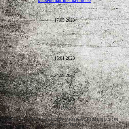
klassenerhalt-in-stukenbrock/
17.05.2023
15.01.2023
24.09.2022
26.03.2022
KEINE SPIELABSAGEN MEHR AUFGRUND VON
CORONAFÄLLEN