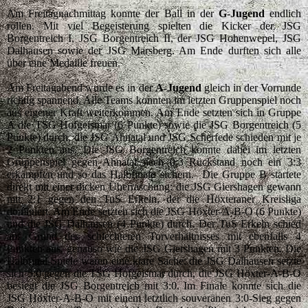
Am Freitagnachmittag konnte der Ball in der
G-Jugend
endlich
rollen. Mit viel Begeisterung spielten die Kicker der JSG
Borgentreich I, JSG Borgentreich II, der JSG Hohenwepel, JSG
Dalhausen sowie der JSG Marsberg. Am Ende durften sich alle
über eine Medaille freuen.
Am Freitagabend wurde es in der
A-Jugend
gleich in der Vorrunde
richtig spannend. Alle Teams konnten im letzten Gruppenspiel noch
aus eigener Kraft weiterkommen. Am Ende setzten sich in Gruppe
A die TSG Hofgeismar (6 Punkte) sowie die JSG Borgentreich (5
Punkte) durch, die JSG Ahnatal und JSG Scherfede schieden mit je
2 Punkten aus. Die JSG Borgentreich konnte dabei im letzten
Gruppenspiel gegen Ahnatal nach 0:3 Rückstand noch ein 3:3
erkämpfen und so das Halbfinale sichern. Die Gruppe B startete
direkt mit einer dicken Überraschung: die JSG Giershagen gewann
mit 2:1 gegen den TuS Erkeln, der die Höxteraner Kreisliga
dominiert. Am Ende setzten sich die JSG Höxter-A-B-O (6 Punkte)
und die JSG Dalhausen (4 Punkte) durch. Der TuS Erkeln schied
auf Grund des schlechteren Torverhältnisses mit ebenfalls 4
Punkten aus, genauso wie die JSG Giershagen mit 3 Punkten. Die
Halbfinal-Spiele waren eine klare Sache: die JSG Dalhausen setzte
sich 5:0 gegen die TSG Hofgeismar durch, die JSG Höxter-A-B-O
besiegt die JSG Borgentreich mit 3:0. Im Finale konnte sich die
JSG Höxter-A-B-O mit einem letztlich souveränen 3:0-Sieg gegen