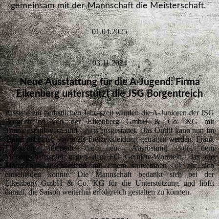
gemeinsam mit der Mannschaft die Meisterschaft.
01.04.2025
03.11.2024
Neue Ausstattung für die A-Jugend: Firma
Eikenberg unterstützt die JSG Borgentreich
Passend zur herbstlichen Jahreszeit wurden die A-Junioren der JSG
Borgentreich von der Eikenberg GmbH & Co. KG mit
Trainingspullovern und -shirts ausgestattet. Das Outfit kann nun im
Trainingsbetrieb sowie als Freizeitkleidung getragen werden. Frank
Eikenberg übergab die neue Ausrüstung vor dem
Meisterschaftsspiel gegen den FC Germete-Wormeln, das die
Mannschaft anschließend mit einem souveränen 5:1 für sich
entscheiden konnte. Die Mannschaft bedankt sich bei der
Eikenberg GmbH & Co. KG für die Unterstützung und hofft
darauf, die Saison weiterhin erfolgreich gestalten zu können.