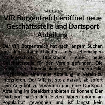
14.01.2024
VfR Borgentreich eröffnet neue
Geschäftsstelle und Dartsport
Abteilung
Der VfR Borgentreich hat nach langem Suchen
in den Räumlichkeiten des ehemaligen
Modegeschäfts Brockmann eine neue
Geschäftsstelle für den Verein gefunden. Die
Größe der Räumlichkeiten bot zudem die
Möglichkeit, eine neue Abteilung im Verein zu
integrieren. Der VfR ist stolz darauf, ab sofort
sein Angebot zu erweitern und eine Dartsport
Abteilung im Steeldart anbieten zu können! Der
Dartsport hat in den letzten Jahren enorm an
Popularität gewonnen und ist längst kein