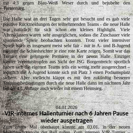
mit 4:3 gegen Blau-Weiß Weser durch und bejubelte den
Turniersieg.
Die Halle war an drei Tagen sehr gut besucht und es gab viele
positive Rückmeldungen der teilnehmenden Teams - die neue Halle
war natürlich für sich schon ein kleines Highlight. Viele
Altersklassen waren sehr ausgeglichen, sodass die Zuschauer viele
spannende Spiele beobachten konnten. Trotz vieler intensiver
Spiele blieb es insgesamt meist sehr fair - nur in A- und B-Jugend
mussten die Schiedsrichter je eine rote Karte zeigen. Somit war das
Turnier eine gelungene Premiere in der neuen Halle. Einziger
kleiner Wermutstropfen aus Sicht der JSG Borgentreich: sportlich
haben sich die eigenen Teams teils ein wenig mehr ausgerechnet –
lediglich die A-Jugend konnte sich mit Platz 3 einen Podiumsplatz
sichern. Aber vielleicht klappt es mit den zukünftig besseren
Trainingsbedingungen durch die neue Halle dann im nächsten Jahr
bei der 43. Auflage auch wieder mit einem Heimsieg.
04.01.2026
VfR-internes Hallenturnier nach 6 Jahren Pause
wieder ausgetragen
Zum ersten Mal überhaupt konnte am 03.01. in der neuen
Multifunktionsrolle der Ball rollen. Zum internen VfR-Turnier –