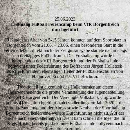
25.06.2023
Erstmalig Fußball-Feriencamp beim VfR Borgentreich
durchgeführt
80 Kinder im Alter von 5-15 Jahren konnten auf dem Sportplatz in
Borgentreich vom 21.06. – 23.06. einen besonderen Start in die
Ferien erleben: direkt nach der Zeugnisausgabe startete nachmittags
ein dreitägiges Fußballcamp. Das Fußballcamp wurde in
Kooperation des VfR Borgentreich und der Fußballschule
hollyvent unter Federführung des Boffzeners Jürgen Holletzek
durchgeführt, dem ehemaligen Leiter der Fußballenschulen von
Hannover 96 und des VfL Bochum.
Traditionell ist eigentlich das Hallenturnier am ersten
Januarwochenende die größte Veranstaltung der Jugendabteilung
des VfR Borgentreich. Der Vereinigte Volksbank-Cup wurde
bereits 41-mal durchgeführt, zuletzt allerdings im Jahr 2020 – die
Corona-Pandemie und der Abriss sowie Neubau der Sporthalle in
Borgentreich ließen eine weitere Durchführung nicht zu. Auf der
Suche nach einem alternativen Event kam schnell die Idee, die im
Kreis Höxter bereits gut bekannte Fußballschule hollyvent nach
Borgentreich zu holen.