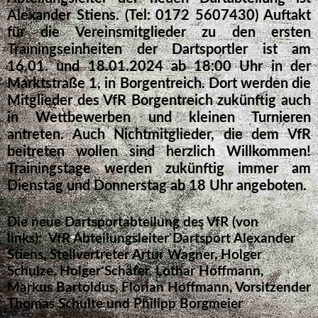
Alexander Stiens. (Tel: 0172 5607430) Auftakt
für die Vereinsmitglieder zu den ersten
Trainingseinheiten der Dartsportler ist am
16.01. und 18.01.2024 ab 18:00 Uhr in der
Marktstraße 1, in Borgentreich. Dort werden die
Mitglieder des VfR Borgentreich zukünftig auch
in Wettbewerben und kleinen Turnieren
antreten. Auch Nichtmitglieder, die dem VfR
beitreten wollen sind herzlich Willkommen!
Trainingstage werden zukünftig immer am
Dienstag und Donnerstag ab 18 Uhr angeboten.
Die neue Dartsportabteilung des VfR (von
links): VfR Abteilungsleiter Dartsport Alexander
Stiens, Stellvertreter Artur Wagner, Holger
Schulze, Holger Schäfer, Lothar Hoffmann,
Markus Bartoldus, Florian Hoffmann, Vorsitzender
Thomas Schulte und Philipp Borgmeier