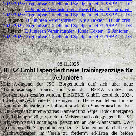
2025/2026: Ergebnisse, Tabelle und Spielplan bei FUSSBALL.DE
C-Jugend:
C-Junioren Vereinsturnier - Kreis Höxter – C-Junioren -
2025/2026: Ergebnisse, Tabelle und Spielplan bei FUSSBALL.DE
D-Jugend:
D-Junioren Vereinsturnier - Kreis Höxter – D-Junioren -
2025/2026: Ergebnisse, Tabelle und Spielplan bei FUSSBALL.DE
E-Jugend:
E-Junioren Vereinsturnier - Kreis Höxter – E-Junioren -
2025/2026: Ergebnisse, Tabelle und Spielplan bei FUSSBALL.DE
08.11.2025
BEKZ GmbH spendiert neue Trainingsanzüge für
A-Junioren
Die A-Jugend der JSG Borgentreich darf sich über neue
Trainingsanzüge freuen, die von der BEKZ GmbH aus
Borgentreich gestiftet wurden. Die BEKZ GmbH, gegründet 2024,
bietet maßgeschneiderte Lösungen im Betriebsmittelbau für die
Automobilindustrie, die Luftfahrt sowie den Sondermaschinenbau.
Die Geschäftsführer Andreas Kamerer und Sergej Brack übergaben
die Trainingsanzüge vor dem Meisterschaftsspiel gegen die JSG
Albaxen/Stahle/Lüchtringen persönlich an die Mannschaft. „Wir
freuen uns, die A Jugend unterstützen zu können und damit die gute
Nachwuchsarbeit im Verein zu fördern“, erklärten die beiden