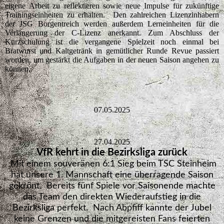
eigene Arbeit zu reflektieren sowie neue Impulse für zukünftige
Trainingseinheiten zu erhalten. Den zahlreichen Lizenzinhabern
der JSG Borgentreich werden außerdem Lerneinheiten für die
Verlängerung der C-Lizenz anerkannt. Zum Abschluss der
Kurzschulung ist die vergangene Spielzeit noch einmal bei
Bratwurst und Kaltgetränk in gemütlicher Runde Revue passiert
worden, um gestärkt die Aufgaben in der neuen Saison angehen zu
können.
07.05.2025
27.04.2025
VfR kehrt in die Bezirksliga zurück
Mit einem souveränen 6:1 Sieg beim TSC Steinheim
hat unsere 1. Mannschaft eine überragende Saison
gekrönt. Bereits fünf Spiele vor Saisonende machte
das Team den direkten Wiederaufstieg in die
Bezirksliga perfekt. Nach Abpfiff kannte der Jubel
keine Grenzen und die mitgereisten Fans feierten