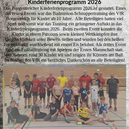
Kinderferienprogramm 2026
Das Borgentreicher Kinderferienprogramm 2026 ist gestartet. Eines
der ersten Events war das Badminton-Schnuppertraining des VfR
Borgentreich für Kinder ab 10 Jahre. Alle Beteiligten hatten viel
Spaß und somit war das Training ein gelungener Auftakt in das
Kinderferienprogramm 2026. Beim zweiten Event konnten die
Kinder in einem Parcours sowie kleinen Wettkämpfen ihre
Geschicklichkeit unter Beweis stellen und wurden bei den heißen
Temperaturen anschließend mit einem Eis belohnt. Als drittes Event
fand ein Fußballtraining mit Spielern der Ersten Mannschaft statt.
Hier nahmen rund 30 Kinder teil und zeigten ihr Können am Ball.
Im Namen des VfR ein herzliches Dankeschön an alle Beteiligten!