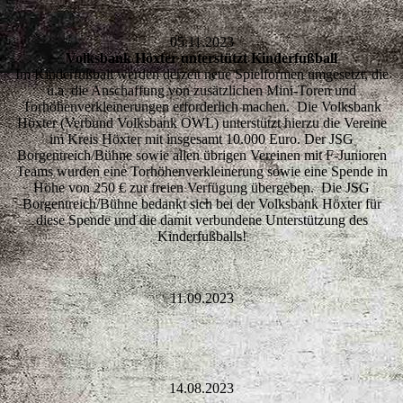
05.11.2023
Volksbank Höxter unterstützt Kinderfußball
Im Kinderfußball werden derzeit neue Spielformen umgesetzt, die
u.a. die Anschaffung von zusätzlichen Mini-Toren und
Torhöhenverkleinerungen erforderlich machen. Die Volksbank
Höxter (Verbund Volksbank OWL)
unterstützt hierzu die Vereine
im Kreis Höxter mit insgesamt 10.000 Euro.
Der JSG
Borgentreich/Bühne sowie allen übrigen Vereinen mit F-Junioren
Teams wurden eine Torhöhenverkleinerung sowie eine Spende in
Höhe von 250 € zur freien Verfügung übergeben. Die JSG
Borgentreich/Bühne bedankt sich bei der Volksbank Höxter für
diese Spende
und die damit verbundene Unterstützung des
Kinderfußballs!
11.09.2023
14.08.2023