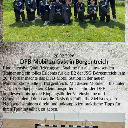
20.02.2026
DFB-Mobil zu Gast in Borgentreich
Eine intensive Qualifizierungsmaßnahme für alle anwesenden
Trainer und ein tolles Erlebnis für die E2 der JSG Borgentreich: Am
20. Februar machte das DFB-Mobil Station in der neuen
Multifunktionshalle in Borgentreich. Mit diesen Mobilen – bis unter
´s Dach vollgepackten Kleintransportern – fährt der DFB
bundesweit bis an die Eingangstür der Vereinsheime und
Grundschulen: Direkt an die Basis des Fußballs. Ziel ist es, den
Nachwuchstrainern direkt und unkompliziert praktische Tipps für
ihren Trainingsalltag zu geben.