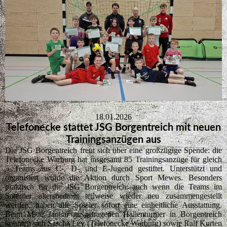
18.01.2026
Telefonecke stattet JSG Borgentreich mit neuen
Trainingsanzügen aus
Die JSG Borgentreich freut sich über eine großzügige Spende: die
Telefonecke Warburg hat insgesamt 85 Trainingsanzüge für gleich
5 Teams aus C-, D- und E-Jugend gestiftet. Unterstützt und
organisiert wurde die Aktion durch Sport Mewes. Besonders
praktisch für die JSG Borgentreich: auch wenn die Teams im
Sommer altersbedingt teilweise wieder neu zusammengestellt
werden, haben alle Spieler sofort eine einheitliche Ausstattung.
Beim Mitte Januar ausgetragenen Hallenturnier in Borgentreich
konnten sich Sascha Ley (Telefonecke Warburg) sowie Ralf Kurten