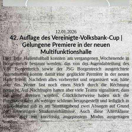
12.01.2026
42. Auflage des Vereinigte-Volksbank-Cup |
Gelungene Premiere in der neuen
Multifunktionshalle
Drei Tage Hallenfußball konnten am vergangenen Wochenende in
Borgentreich bestaunt werden: das von der Jugendabteilung des
VfR Borgentreich sowie der JSG Borgentreich ausgerichtete
Jugendturnier konnte damit eine geglückte Premiere in der neuen
Halle feiern. Nachdem alles vorbereitet und organisiert war, hätte
aber das Wetter fast noch einen Strich durch die Rechnung
gemacht. Auf Nachfragen hatten aber viele Teams signalisiert, dass
sie gerne anreisen würden. Glücklicherweise haben sich die
Prognosen dann als weniger schlimm herausgestellt und lediglich in
der B-Jugend gab es am Samstagabend zwei Absagen auf Grund
der schwierigen Straßenverhältnisse. Auch diese Altersklasse
konnte aber mit kurzfristig angepasstem Modus ausgetragen
werden.