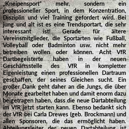
„Kneipensport“ mehr, sondern ein
professioneller Sport, in dem Konzentration,
Disziplin und viel Training gefordert wird. Bei
jung und alt ist es eine Trendsportart, die sehr
interessant ist! Gerade für ältere
Vereinsmitglieder, die Sportarten wie Fußball,
Volleyball oder Badminton usw. nicht mehr
betreiben wollen oder können. Acht VfR
Dartbegeisterte haben in der neuen
Geschäftsstelle des VfR in kompletter
Eigenleistung einen professionellen Dartraum
geschaffen, der seines Gleichen sucht. Ein
großer Dank geht daher an die Jungs, die über
Monate gearbeitet haben und damit enorm dazu
beigetragen haben, dass die neue Dartabteilung
im VfR jetzt starten kann. Ebenso bedankt sich
der VfR bei Carla Drewes (geb. Brockmann) und
allen Sponsoren, die das ermöglicht haben.
Abteilungsleiter der neuen Dartabteilung ist