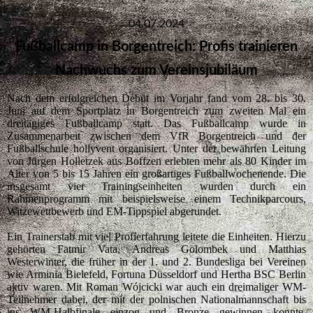
04.07.2024
Fußballcamp in Borgentreich: Profis trainieren
Nachwuchs zum Vereinsjubiläum
Nach dem erfolgreichen Debüt im Vorjahr fand vom 28. bis 30.
Juni auf dem Sportplatz in Borgentreich zum zweiten Mal ein
dreitägiges Fußballcamp statt. Das Fußballcamp wurde in
Zusammenarbeit zwischen dem VfR Borgentreich und der
Fußballschule hollyvent organisiert. Unter der bewährten Leitung
von Jürgen Holletzek aus Boffzen erlebten mehr als 80 Kinder im
Alter von 5 bis 15 Jahren ein großartiges Fußballwochenende. Die
insgesamt vier Trainingseinheiten wurden durch ein
Rahmenprogramm mit beispielsweise einem Technikparcours,
Witzewettbewerb und EM-Tippspiel abgerundet.
Ein Trainerstab mit viel Profierfahrung leitete die Einheiten. Hierzu
gehörten Fatmir Vata, Andreas Golombek und Matthias
Westerwinter, die früher in der 1. und 2. Bundesliga bei Vereinen
wie Arminia Bielefeld, Fortuna Düsseldorf und Hertha BSC Berlin
aktiv waren. Mit Roman Wójcicki war auch ein dreimaliger WM-
Teilnehmer dabei, der mit der polnischen Nationalmannschaft bis
ins WM-Halbfinale einzog und Bronze gewinnen konnte.