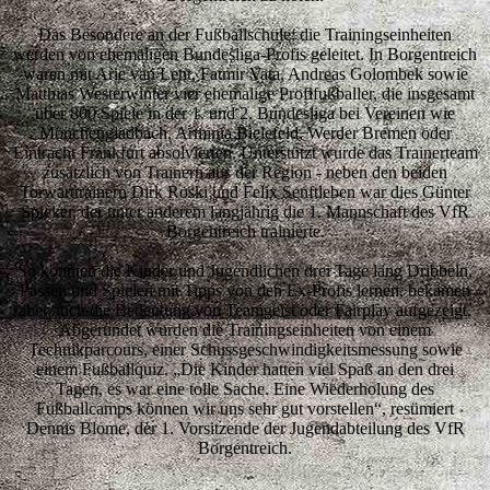
Das Besondere an der Fußballschule: die Trainingseinheiten
werden von ehemaligen Bundesliga-Profis geleitet. In Borgentreich
waren mit Arie van Lent, Fatmir Vata, Andreas Golombek sowie
Matthias Westerwinter vier ehemalige Profifußballer, die insgesamt
über 800 Spiele in der 1. und 2. Bundesliga bei Vereinen wie
Mönchengladbach, Arminia Bielefeld, Werder Bremen oder
Eintracht Frankfurt absolvierten. Unterstützt wurde das Trainerteam
zusätzlich von Trainern aus der Region - neben den beiden
Torwarttrainern Dirk Roski und Felix Senftleben war dies Günter
Spieker, der unter anderem langjährig die 1. Mannschaft des VfR
Borgentreich trainierte.
So konnten die Kinder und Jugendlichen drei Tage lang Dribbeln,
Passen und Spielen mit Tipps von den Ex-Profis lernen, bekamen
aber auch die Bedeutung von Teamgeist oder Fairplay aufgezeigt.
Abgerundet wurden die Trainingseinheiten von einem
Technikparcours, einer Schussgeschwindigkeitsmessung sowie
einem Fußballquiz. „Die Kinder hatten viel Spaß an den drei
Tagen, es war eine tolle Sache. Eine Wiederholung des
Fußballcamps können wir uns sehr gut vorstellen“, resümiert
Dennis Blome, der 1. Vorsitzende der Jugendabteilung des VfR
Borgentreich.