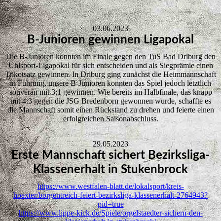
03.06.2023
B-Junioren gewinnen Ligapokal
Die B-Junioren konnten im Finale gegen den TuS Bad Driburg den
Uhlsport-Ligapokal für sich entscheiden und als Siegprämie einen
Trikotsatz gewinnen. In Driburg ging zunächst die Heimmannschaft
in Führung, unsere B-Junioren konnten das Spiel jedoch letztlich
souverän mit 3:1 gewinnen. Wie bereits im Halbfinale, das knapp
mit 4:3 gegen die JSG Bredenborn gewonnen wurde, schaffte es
die Mannschaft somit einen Rückstand zu drehen und feierte einen
erfolgreichen Saisonabschluss.
29.05.2023
Erste Mannschaft sichert Bezirksliga-
Klassenerhalt in Stukenbrock
https://www.westfalen-blatt.de/lokalsport/kreis-
hoexter/borgentreich-feiert-bezirksliga-klassenerhalt-2764943?
pid=true
https://www.lippe-kick.de/Spiele/orgelstaedter-sichern-den-