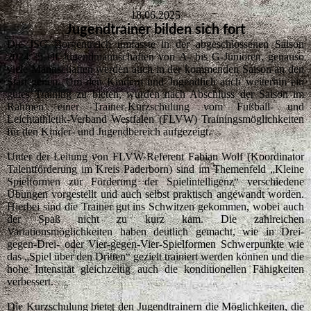
18.06.2025
Jugendtrainer bilden sich fort
Die JSG Borgentreich umfasste in der abgeschlossenen Saison
2024/25 elf Jugendmannschaften von A- bis G-Junioren, genauso
viele Mannschaften werden auch in der kommenden Saison an den
Start gehen. Um den Kindern und Jugendlich auch weiterhin ein
gutes Training zu bieten, wurden nach Abschluss der Saison im
Rahmen einer Trainer-Kurzschulung vom Fußball- und
Leichtathletik-Verband Westfalen (FLVW) Trainingsmöglichkeiten
für den Kinder- und Jugendbereich aufgezeigt.
Unter der Leitung von FLVW-Referent Fabian Wolf (Koordinator
Talentförderung im Kreis Paderborn) sind im Themenfeld „Kleine
Spielformen zur Förderung der Spielintelligenz“ verschiedene
Übungen vorgestellt und auch selbst praktisch angewandt worden.
Hierbei sind die Trainer gut ins Schwitzen gekommen, wobei auch
der Spaß nicht zu kurz kam. Die zahlreichen
Variationsmöglichkeiten haben deutlich gemacht, wie in Drei-
gegen-Drei- oder Vier-gegen-Vier-Spielformen Schwerpunkte wie
das „Spiel über den Dritten“ gezielt trainiert werden können und die
hohe Intensität gleichzeitig auch die konditionellen Fähigkeiten
verbessert.
Die Kurzschulung bietet den Jugendtrainern die Möglichkeiten, die