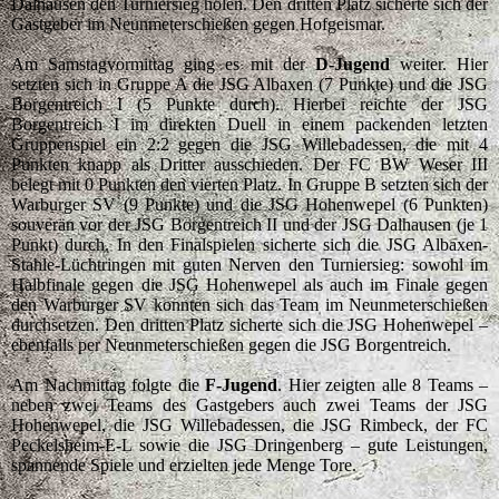
Dalhausen den Turniersieg holen. Den dritten Platz sicherte sich der
Gastgeber im Neunmeterschießen gegen Hofgeismar.
Am Samstagvormittag ging es mit der
D-Jugend
weiter. Hier
setzten sich in Gruppe A die JSG Albaxen (7 Punkte) und die JSG
Borgentreich I (5 Punkte durch). Hierbei reichte der JSG
Borgentreich I im direkten Duell in einem packenden letzten
Gruppenspiel ein 2:2 gegen die JSG Willebadessen, die mit 4
Punkten knapp als Dritter ausschieden. Der FC BW Weser III
belegt mit 0 Punkten den vierten Platz. In Gruppe B setzten sich der
Warburger SV (9 Punkte) und die JSG Hohenwepel (6 Punkten)
souverän vor der JSG Borgentreich II und der JSG Dalhausen (je 1
Punkt) durch. In den Finalspielen sicherte sich die JSG Albaxen-
Stahle-Lüchtringen mit guten Nerven den Turniersieg: sowohl im
Halbfinale gegen die JSG Hohenwepel als auch im Finale gegen
den Warburger SV konnten sich das Team im Neunmeterschießen
durchsetzen. Den dritten Platz sicherte sich die JSG Hohenwepel –
ebenfalls per Neunmeterschießen gegen die JSG Borgentreich.
Am Nachmittag folgte die
F-Jugend
. Hier zeigten alle 8 Teams –
neben zwei Teams des Gastgebers auch zwei Teams der JSG
Hohenwepel, die JSG Willebadessen, die JSG Rimbeck, der FC
Peckelsheim-E-L sowie die JSG Dringenberg – gute Leistungen,
spannende Spiele und erzielten jede Menge Tore.