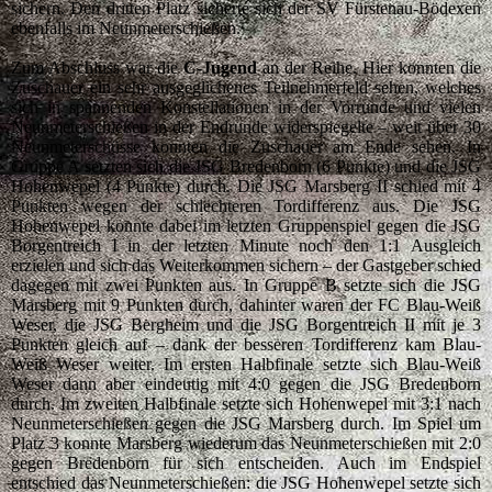
sichern. Den dritten Platz sicherte sich der SV Fürstenau-Bödexen
ebenfalls im Neunmeterschießen.
Zum Abschluss war die
C-Jugend
an der Reihe. Hier konnten die
Zuschauer ein sehr ausgeglichenes Teilnehmerfeld sehen, welches
sich in spannenden Konstellationen in der Vorrunde und vielen
Neunmeterschießen in der Endrunde widerspiegelte – weit über 30
Neunmeterschüsse konnten die Zuschauer am Ende sehen. In
Gruppe A setzten sich die JSG Bredenborn (6 Punkte) und die JSG
Hohenwepel (4 Punkte) durch. Die JSG Marsberg II schied mit 4
Punkten wegen der schlechteren Tordifferenz aus. Die JSG
Hohenwepel konnte dabei im letzten Gruppenspiel gegen die JSG
Borgentreich I in der letzten Minute noch den 1:1 Ausgleich
erzielen und sich das Weiterkommen sichern – der Gastgeber schied
dagegen mit zwei Punkten aus. In Gruppe B setzte sich die JSG
Marsberg mit 9 Punkten durch, dahinter waren der FC Blau-Weiß
Weser, die JSG Bergheim und die JSG Borgentreich II mit je 3
Punkten gleich auf – dank der besseren Tordifferenz kam Blau-
Weiß Weser weiter. Im ersten Halbfinale setzte sich Blau-Weiß
Weser dann aber eindeutig mit 4:0 gegen die JSG Bredenborn
durch. Im zweiten Halbfinale setzte sich Hohenwepel mit 3:1 nach
Neunmeterschießen gegen die JSG Marsberg durch. Im Spiel um
Platz 3 konnte Marsberg wiederum das Neunmeterschießen mit 2:0
gegen Bredenborn für sich entscheiden. Auch im Endspiel
entschied das Neunmeterschießen: die JSG Hohenwepel setzte sich