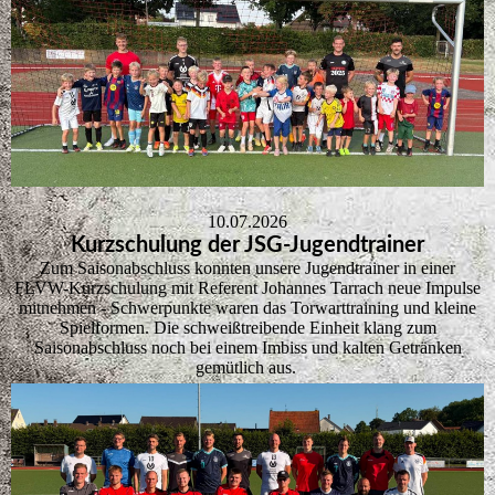
10.07.2026
Kurzschulung der JSG-Jugendtrainer
Zum Saisonabschluss konnten unsere Jugendtrainer in einer
FLVW-Kurzschulung mit Referent Johannes Tarrach neue Impulse
mitnehmen - Schwerpunkte waren das Torwarttraining und kleine
Spielformen. Die schweißtreibende Einheit klang zum
Saisonabschluss noch bei einem Imbiss und kalten Getränken
gemütlich aus.