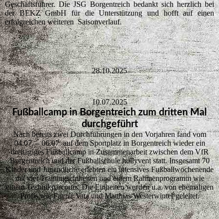
Geschäftsführer. Die JSG Borgentreich bedankt sich herzlich bei
der BEKZ GmbH für die Unterstützung und hofft auf einen
erfolgreichen weiteren Saisonverlauf.
28.10.2025
10.07.2025
Fußballcamp in Borgentreich zum dritten Mal
durchgeführt
Nach bereits zwei Durchführungen in den Vorjahren fand vom
04.07. – 06.07. auf dem Sportplatz in Borgentreich wieder ein
dreitägiges Fußballcamp in Zusammenarbeit zwischen dem VfR
Borgentreich und der Fußballschule hollyvent statt. Insgesamt 70
Kinder und Jugendliche erlebten ein intensives Fußballwochenende
mit vier Trainingseinheiten und einem Rahmenprogramm wie
einem Technikparcours. Die Einheiten wurden u.a. von ehemaligen
Profis wie Fatmir Vata und Matthias Westerwinter geleitet.