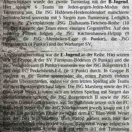
Abgeschlossen wurde der zweite Turniertag mit der
B-Jugend
.
Hier spielten 6 Teams im Jeden-gegen-Jeden-Modus den
Turniersieg aus. Die JSG Hiddesen-Heidenoldendorf marschierte
beeindruckend souverän mit 5 Siegen zum Turniersieg. Lediglich
gegen die Zweitplatzierte JSG Dalhausen-Tietelsen-Rothe (10
Punkte) kassierte das Team einen einzigen Gegentreffer. Auf den
weiteren Plätzen folgten die JSG Kachtenhausen-Helpup (9
Punkte), die JSG Altenbeken-Egge (6 Punkte), die JSG
Borgentreich (4 Punkte) und der Warburger SV.
Am Sonntagvormittag war die
E-Jugend
an der Reihe. Hier setzten
sich in Gruppe A der SV Fürstenau-Bödexen (9 Punkte) und die
JSG Willebadessen (6 Punkte) souverän vor der JSG Borgentreich I
und dem FC Peckelsheim-E-L (je 1 Punkt) durch. In Gruppe B
machten es die Teams spannender: die ersten Partien endeten
allesamt Unentschieden, sodass vor dem letzten Spieltag alle Teams
mit zwei Punkten gleichauf lagen. Die JSG Marsberg sowie der FC
Blau-Weiß Weser konnten sich am letzten Spieltag mit Siegen das
Weiterkommen sichern, die JSG Borgentreich II sowie die JSG
Wrexen-Diemelstadt schieden aus. Im Halbfinale setzen sich der FC
Blau-Weiß Weser und die JSG Willebadessen jeweils knapp mit 1:0
durch. Ein packendes Finale zwischen dem FC Blau-Weiß Weser
und der JSG Willebadessen blieb torlos, sodass auch hier das
Elfmeterschießen entscheiden musste: Blau-Weiß Weser zeigte sich
hier treffsicher und konnte sich mit einem 3:1 den Turniersieg